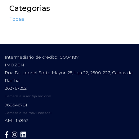
Categorias
Todas
Intermediario de crédito: 0004187
IMOZEN
Rua Dr. Leonel Sotto Mayor, 25, loja 22, 2500-227, Caldas da
Rainha
262767252
Llamada a la red fija nacional
968546781
Llamada a red móvil nacional
AMI: 14867