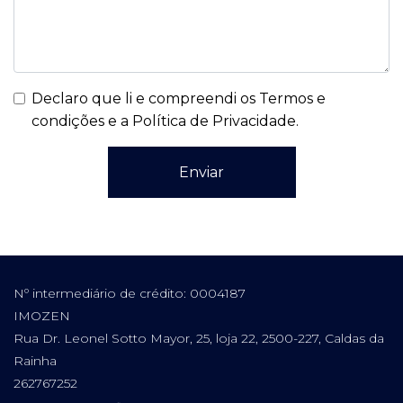
Declaro que li e compreendi os
Termos e
condições e a Política de Privacidade
.
Enviar
Nº intermediário de crédito: 0004187
IMOZEN
Rua Dr. Leonel Sotto Mayor, 25, loja 22, 2500-227, Caldas da
Rainha
262767252